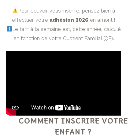
​Pour pouvoir vous inscrire, pensez bien à
effectuer votre
adhésion 2026
en amont !
​Le tarif à la semaine est, cette année, calculé
en fonction de votre Quotient Familial (QF).
COMMENT INSCRIRE VOTRE
ENFANT ?