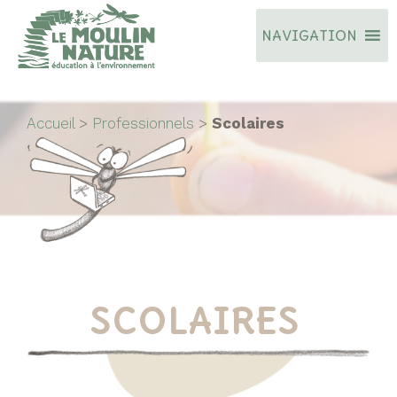
Aller
NAVIGATION
au
contenu
Accueil
>
Professionnels
>
Scolaires
SCOLAIRES