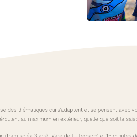
ose des thématiques qui s’adaptent et se pensent avec v
déroulent au maximum en extérieur, quelle que soit la sais
n (tram soléa 3 arrêt gare de Lutterbach) et 15 minutes 