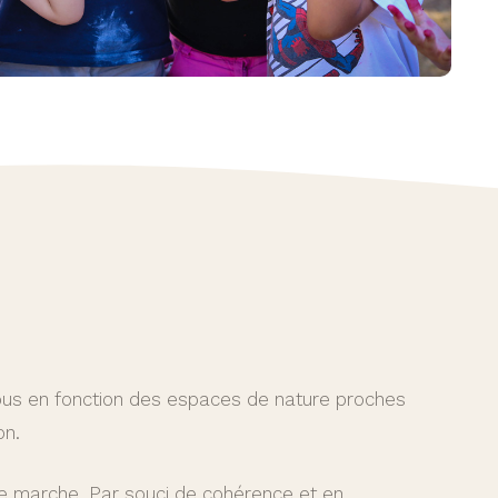
ous en fonction des espaces de nature proches
on.
de marche. Par souci de cohérence et en