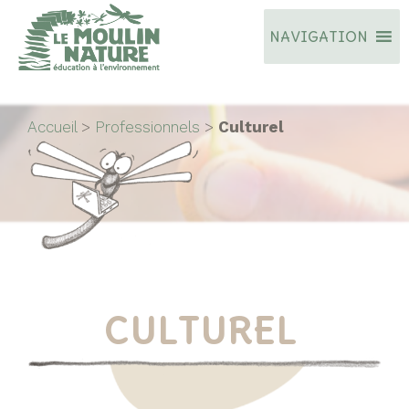
Aller
NAVIGATION
au
contenu
Accueil
>
Professionnels
>
Culturel
CULTUREL