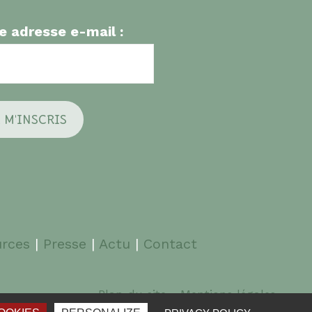
e adresse e-mail :
rces
|
Presse
|
Actu
|
Contact
Plan du site
Mentions légales