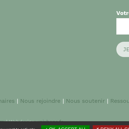
Votr
naires
|
Nous rejoindre
|
Nous soutenir
|
Ressou
com
| Webdesign :
pixbone.fr