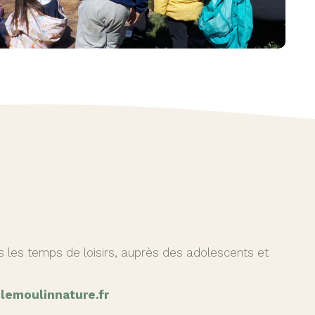
ns les temps de loisirs, auprès des adolescents et
@lemoulinnature.fr