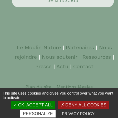
Le Moulin Nature
|
Partenaires
|
Nous
rejoindre
|
Nous soutenir
|
Ressources
|
Presse
|
Actu
|
Contact
Plan du site
Mentions légales
This site uses cookies and gives you control over what you want
to activate
© 2026 Le Moulin Nature | Graphisme :
typik.com
|
OK, ACCEPT ALL
DENY ALL COOKIES
Webdesign :
pixbone.fr
PERSONALIZE
PRIVACY POLICY