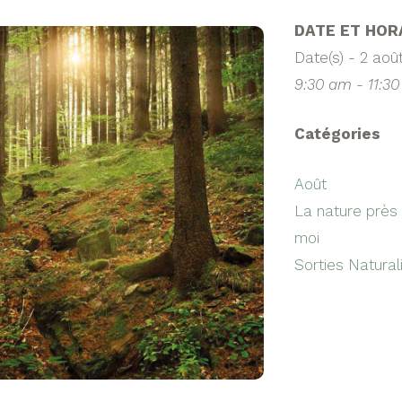
DATE ET HOR
Date(s) - 2 aoû
9:30 am - 11:3
Catégories
Août
La nature près
moi
Sorties Natural