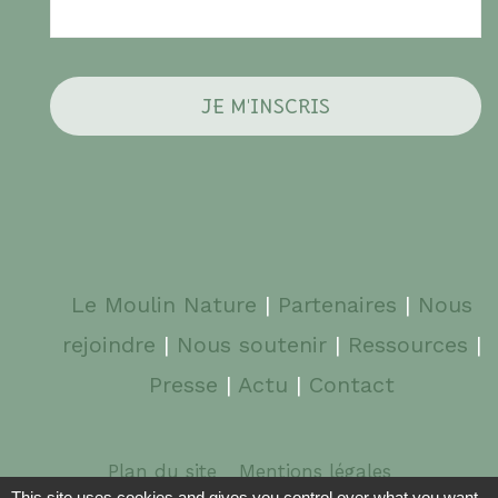
Le Moulin Nature
|
Partenaires
|
Nous
rejoindre
|
Nous soutenir
|
Ressources
|
Presse
|
Actu
|
Contact
Plan du site
Mentions légales
This site uses cookies and gives you control over what you want