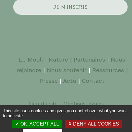
Le Moulin Nature
|
Partenaires
|
Nous
rejoindre
|
Nous soutenir
|
Ressources
|
Presse
|
Actu
|
Contact
Plan du site
Mentions légales
This site uses cookies and gives you control over what you want
to activate
© 2026 Le Moulin Nature | Graphisme :
typik.com
|
OK, ACCEPT ALL
DENY ALL COOKIES
Webdesign :
pixbone.fr