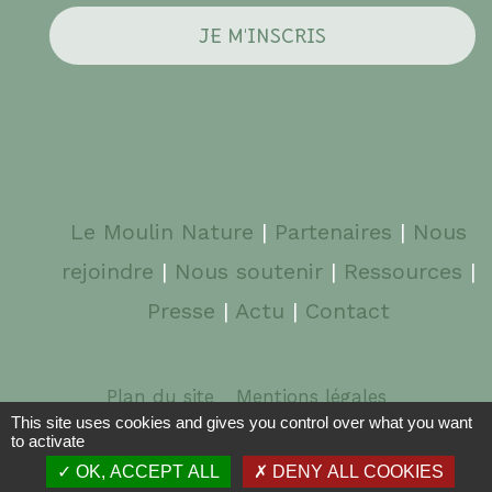
Le Moulin Nature
|
Partenaires
|
Nous
rejoindre
|
Nous soutenir
|
Ressources
|
Presse
|
Actu
|
Contact
Plan du site
Mentions légales
This site uses cookies and gives you control over what you want
to activate
© 2026 Le Moulin Nature | Graphisme :
typik.com
|
OK, ACCEPT ALL
DENY ALL COOKIES
Webdesign :
pixbone.fr